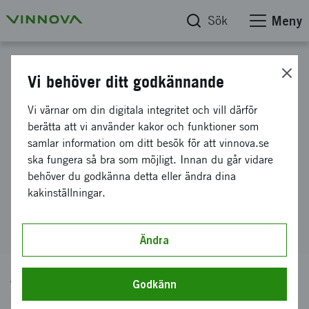
Sök
Meny
Hitta finansiering
Vi behöver ditt godkännande
Ett nytt recept för matsystemet
Vi värnar om din digitala integritet och vill därför
berätta att vi använder kakor och funktioner som
- uppbyggnadsfas
samlar information om ditt besök för att vinnova.se
ska fungera så bra som möjligt. Innan du går vidare
behöver du godkänna detta eller ändra dina
Ett nytt recept för matsystemet -
kakinställningar.
uppbyggnadsfas
Ändra
Tidigare ansökningstillfällen
Godkänn