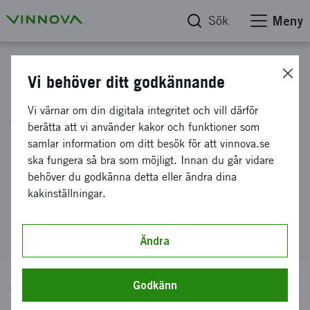
Sök
Meny
Hitta finansiering
Vi behöver ditt godkännande
Avancerad digitalisering -
Vi värnar om din digitala integritet och vill därför
berätta att vi använder kakor och funktioner som
Digital infrastruktur och
samlar information om ditt besök för att vinnova.se
kommunikation
ska fungera så bra som möjligt. Innan du går vidare
behöver du godkänna detta eller ändra dina
kakinställningar.
Digital infrastruktur och kommunikation
Ändra
Godkänn
Tidigare ansökningstillfällen