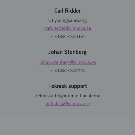
Carl Ridder
Utlysningsansvarig
carl.ridder
@vinnova.se
+ 4684733164
Johan Stenberg
johan.stenberg
@vinnova.se
+ 4684733223
Teknisk support
Tekniska frågor om e-tjänsterna
helpdesk
@vinnova.se