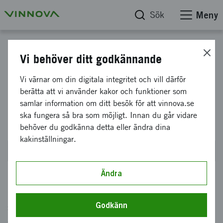
Sök
Meny
Utlysningar inom Batterivärdekedjan
Vi behöver ditt godkännande
Policy och strategi för hållbara
Vi värnar om din digitala integritet och vill därför
berätta att vi använder kakor och funktioner som
och konkurrenskraftiga
samlar information om ditt besök för att vinnova.se
batterivärdekedjor
ska fungera så bra som möjligt. Innan du går vidare
behöver du godkänna detta eller ändra dina
kakinställningar.
Stänger den 17 september 2026 kl 14:00
Ändra
Genom denna utlysning finansierar Vinnova
Godkänn
samverkansprojekt som utvecklar policyer och
strategier för hållbara, konkurrenskraftiga och