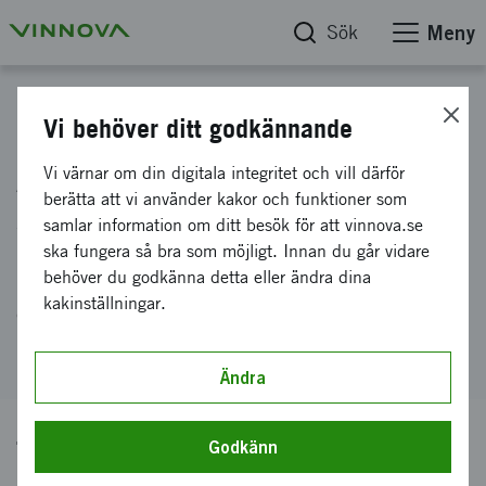
Sök
Meny
Hitta finansiering
Vi behöver ditt godkännande
AI-projekt inom hälsa i
Vi värnar om din digitala integritet och vill därför
berätta att vi använder kakor och funktioner som
samarbete med Indien,
samlar information om ditt besök för att vinnova.se
ska fungera så bra som möjligt. Innan du går vidare
behöver du godkänna detta eller ändra dina
På den här sidan hittar du aktuella
kakinställningar.
erbjudanden inom satsningen.
Ändra
Tidigare ansökningstillfällen
Godkänn