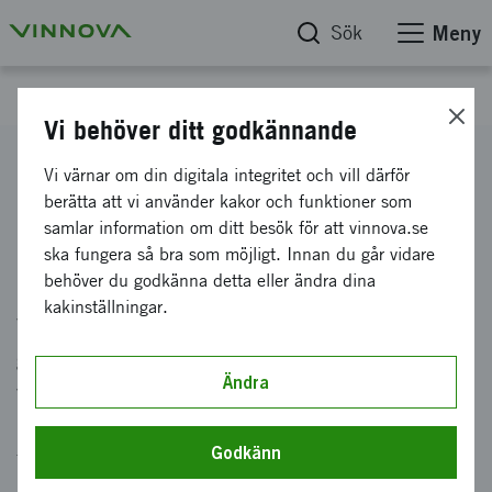
Sök
Meny
Webb-tv
Vi behöver ditt godkännande
Kraftsamling för ett hållbart
Vi värnar om din digitala integritet och vill därför
berätta att vi använder kakor och funktioner som
digitaliserat Sverige
samlar information om ditt besök för att vinnova.se
ska fungera så bra som möjligt. Innan du går vidare
Uppdaterad: 23 augusti 2021 | Publicerad: 9 juli 2021
behöver du godkänna detta eller ändra dina
kakinställningar.
Vad behövs för att Sverige ska lyckas med den
gröna, digitala omställningen? Har vi råd att
Ändra
vänta när omvärlden storsatsar? Fem
myndigheter presenterar sina gemensamma
Godkänn
förslag till kraftsamling för ett hållbart
digitaliserat Sverige. Förslaget kommenteras av