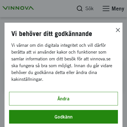
Sök
Meny
Rapporter
Vi behöver ditt godkännande
Vinnovas årsredovisning 2024
Vi värnar om din digitala integritet och vill därför
berätta att vi använder kakor och funktioner som
samlar information om ditt besök för att vinnova.se
ska fungera så bra som möjligt. Innan du går vidare
Vinnovas årsredovisning 2024
behöver du godkänna detta eller ändra dina
Gå direkt till rapporten
kakinställningar.
Ändra
Under 2024 har vi satsat på att identifiera
strategiska teknikområden, stärkt
Godkänn
internationella samarbeten och främjat