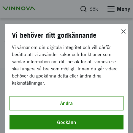
Sök
Meny
Projektdatabas
Vi behöver ditt godkännande
Verklighetslabb för breddat
Vi värnar om din digitala integritet och vill därför
deltagande
berätta att vi använder kakor och funktioner som
samlar information om ditt besök för att vinnova.se
ska fungera så bra som möjligt. Innan du går vidare
behöver du godkänna detta eller ändra dina
Diarienummer
kakinställningar.
2018-02670
Koordinator
Karlstads universitet
-
Avdelningen för student och
Ändra
ledningsservice
Bidrag från Vinnova
Godkänn
2 675 992 kronor