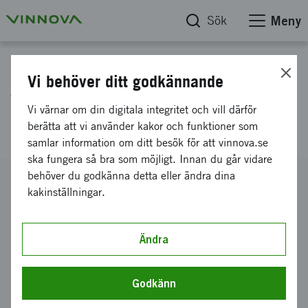
Sök
Meny
Projektdatabas
Vi behöver ditt godkännande
Verifering för tillväxt 2024 SU
Vi värnar om din digitala integritet och vill därför
Holding
berätta att vi använder kakor och funktioner som
samlar information om ditt besök för att vinnova.se
ska fungera så bra som möjligt. Innan du går vidare
behöver du godkänna detta eller ändra dina
Diarienummer
kakinställningar.
2023-03966
Koordinator
Stockholms Universitet Holding AB
Ändra
Bidrag från Vinnova
1 080 000 kronor
Godkänn
Projektets löptid