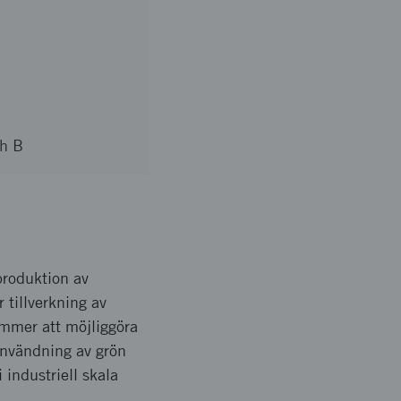
ch B
produktion av
r tillverkning av
mmer att möjliggöra
 användning av grön
 industriell skala