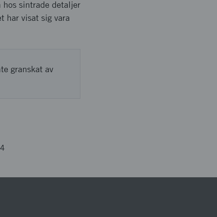
 hos sintrade detaljer
 har visat sig vara
nte granskat av
84