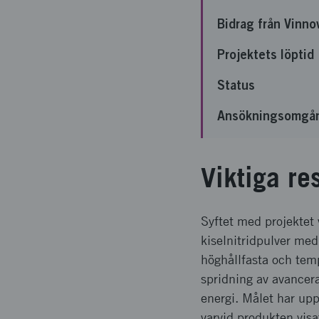
Bidrag från Vinno
Projektets löptid
Status
Ansökningsomgå
Viktiga re
Syftet med projektet
kiselnitridpulver med 
höghållfasta och te
spridning av avancera
energi. Målet har upp
varvid produkten visat