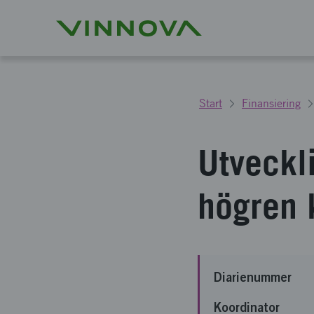
Start
Finansiering
Utveckl
högren k
Diarienummer
Koordinator