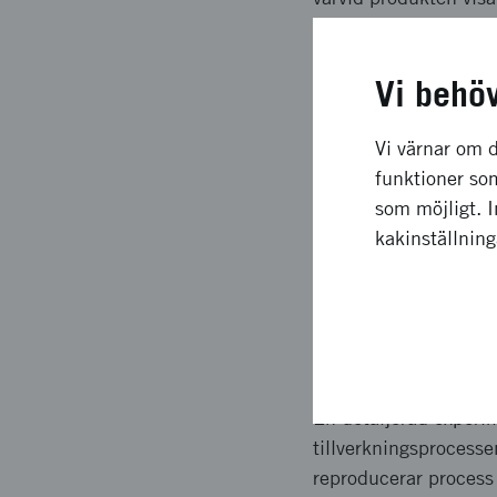
Långsiktig
Vi behö
Hög renhet kan möjlig
Vi värnar om d
till gagn genom energ
funktioner som
Den förbättring av m
som möjligt. 
möjligheterna till ut
kakinställnin
fordonstillverkning. 
ett viktigt steg tagit
Upplägg o
En detaljerad experim
tillverkningsprocesse
reproducerar process 