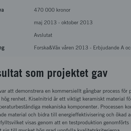
va
470 000 kronor
maj 2013
-
oktober 2013
Avslutat
ng
Forska&Väx våren 2013 - Erbjudande A o
sultat som projektet gav
 var att demonstrera en kommersiellt gångbar process för 
hög renhet. Kiselnitrid är ett viktigt keramiskt material fö
mperaturbeständiga mekaniska komponenter. Processen ko
de material och bidra till energieffektivisering och ökad
fylltsvilket visas genom att en testproduktion genomförts i
 sig till mycket hög grad uppfylla kvalitetskriterierna.