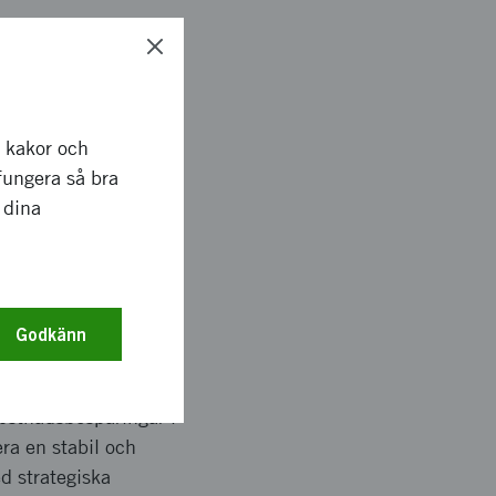
ara flera branscher
r kakor och
derhållskostnader.
fungera så bra
r att bredda
 dina
ljeindustri och
erkning är möjlig har
ara kostnader.
Godkänn
kostnadsbesparingar i
era en stabil och
ed strategiska