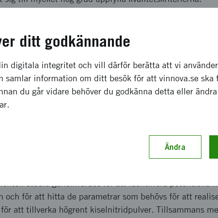
a effekter som förväntas
ver ditt godkännande
göra nya tillämpningar för kiselnitrid vilket kommer att v
in digitala integritet och vill därför berätta att vi använde
ieffektivisering, produktivitetsökningar och minskade un
 samlar information om ditt besök för att vinnova.se ska 
ekaniska egenskaper som ges av högren kiselnitrid komme
Innan du går vidare behöver du godkänna detta eller ändra
formning av kritiska förslitningsdelar inom branscher som o
gar.
Genom att projektet demonstrerat att kostnadseffektiv tillv
s mot att realisera dessa möjligheter till industriellt gångb
Ändra
ch genomförande
entell studie genomfördes för att identifiera potentiella 
n och för att hitta de parametrar som behövs för att realis
för att tillverka högrent kiselnitridpulver. Tillsammans m