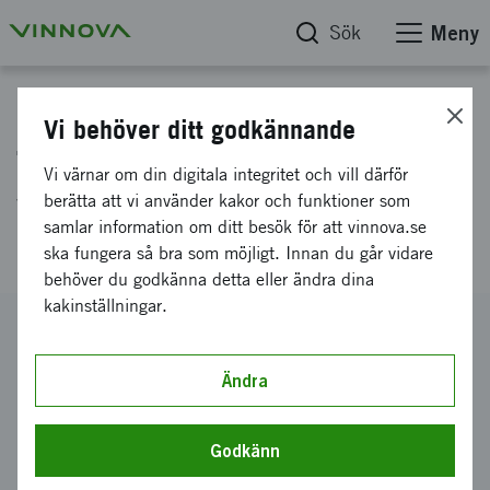
Sök
Meny
Projektdatabas
Vi behöver ditt godkännande
TEMA 5 - Vikt- och
Vi värnar om din digitala integritet och vill därför
volymintelligenta gjutna
berätta att vi använder kakor och funktioner som
samlar information om ditt besök för att vinnova.se
konstruktioner
ska fungera så bra som möjligt. Innan du går vidare
behöver du godkänna detta eller ändra dina
kakinställningar.
Diarienummer
2006-00566
Ändra
Koordinator
Swerea SWECAST AB
Godkänn
Bidrag från Vinnova
9 500 000 kronor