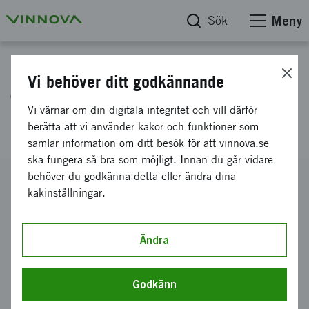
Sök
Meny
Projektdatabas
Vi behöver ditt godkännande
Talkamatics deltagande i
Vi värnar om din digitala integritet och vill därför
REACH
berätta att vi använder kakor och funktioner som
samlar information om ditt besök för att vinnova.se
ska fungera så bra som möjligt. Innan du går vidare
behöver du godkänna detta eller ändra dina
Diarienummer
kakinställningar.
2022-03380
Koordinator
Talkamatic AB
Ändra
Bidrag från Vinnova
168 000 kronor
Godkänn
Projektets löptid