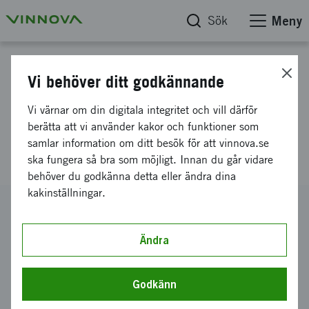
Sök
Meny
Projektdatabas
Vi behöver ditt godkännande
Sustainable Production
Vi värnar om din digitala integritet och vill därför
Process for High-Quality Gold-
berätta att vi använder kakor och funktioner som
samlar information om ditt besök för att vinnova.se
Plated Wires for Antennae
ska fungera så bra som möjligt. Innan du går vidare
behöver du godkänna detta eller ändra dina
kakinställningar.
Diarienummer
2022-01022
Ändra
Koordinator
Luma Metall AB
Godkänn
Bidrag från Vinnova
1 540 000 kronor