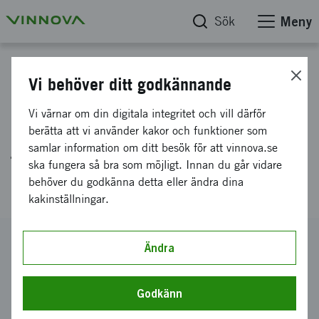
Sök
Meny
Projektdatabas
Vi behöver ditt godkännande
Surface modification of Ni-
Vi värnar om din digitala integritet och vill därför
based superalloys for high
berätta att vi använder kakor och funktioner som
samlar information om ditt besök för att vinnova.se
temperature applications
ska fungera så bra som möjligt. Innan du går vidare
(SuNHigh)
behöver du godkänna detta eller ändra dina
kakinställningar.
Diarienummer
Ändra
2024-02710
Koordinator
Godkänn
Tekniska Högskolan i Jönköping AB