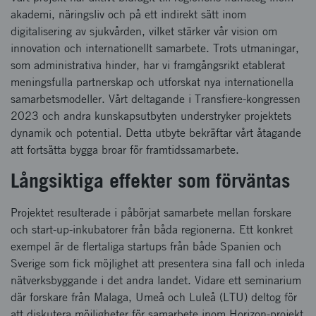
akademi, näringsliv och på ett indirekt sätt inom
digitalisering av sjukvården, vilket stärker vår vision om
innovation och internationellt samarbete. Trots utmaningar,
som administrativa hinder, har vi framgångsrikt etablerat
meningsfulla partnerskap och utforskat nya internationella
samarbetsmodeller. Vårt deltagande i Transfiere-kongressen
2023 och andra kunskapsutbyten understryker projektets
dynamik och potential. Detta utbyte bekräftar vårt åtagande
att fortsätta bygga broar för framtidssamarbete.
Långsiktiga effekter som förväntas
Projektet resulterade i påbörjat samarbete mellan forskare
och start-up-inkubatorer från båda regionerna. Ett konkret
exempel är de flertaliga startups från både Spanien och
Sverige som fick möjlighet att presentera sina fall och inleda
nätverksbyggande i det andra landet. Vidare ett seminarium
där forskare från Malaga, Umeå och Luleå (LTU) deltog för
att diskutera möjligheter för samarbete inom Horizon-projekt