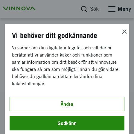
Sök
Meny
Projektdatabas
Vi behöver ditt godkännande
Strategisk samverkan mellan
Vi värnar om din digitala integritet och vill därför
Spanien och Sverige främjar
berätta att vi använder kakor och funktioner som
samlar information om ditt besök för att vinnova.se
digital transformation inom
ska fungera så bra som möjligt. Innan du går vidare
offentlig Hälso- och sjukvård
behöver du godkänna detta eller ändra dina
kakinställningar.
Diarienummer
Ändra
2021-04126
Koordinator
Godkänn
COMPLEJO ECONOMICO Y SOCIAL UNIVERSIDAD DE
MALAGA UTE