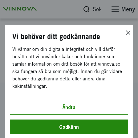
Sök
Meny
Projektdatabas
Vi behöver ditt godkännande
Spray-drying of oxidation
Vi värnar om din digitala integritet och vill därför
sensitive phosopholipids and
berätta att vi använder kakor och funktioner som
samlar information om ditt besök för att vinnova.se
polyunsaturated fats
ska fungera så bra som möjligt. Innan du går vidare
behöver du godkänna detta eller ändra dina
kakinställningar.
Diarienummer
2002-01870
Ändra
Koordinator
YKI, Ytkemiska Institutet AB
-
YKI, Ytkemiska Institutet AB
- Stockholm
Godkänn
Bidrag från Vinnova