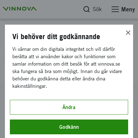
Sök
Meny
Projektdatabas
Vi behöver ditt godkännande
Sluten loop: AI-driven
Vi värnar om din digitala integritet och vill därför
visionsintegration för
berätta att vi använder kakor och funktioner som
samlar information om ditt besök för att vinnova.se
obemannade system
ska fungera så bra som möjligt. Innan du går vidare
behöver du godkänna detta eller ändra dina
kakinställningar.
Diarienummer
2026-00756
Ändra
Koordinator
SCAILAB AB
Godkänn
Bidrag från Vinnova
991 025 kronor