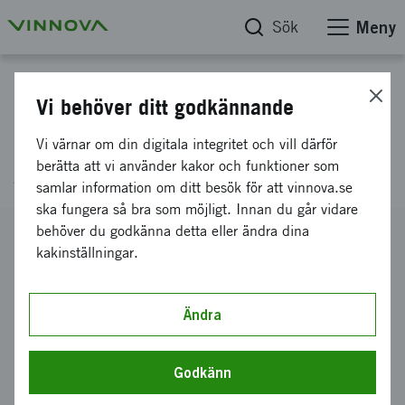
Sök
Meny
Projektdatabas
Vi behöver ditt godkännande
Sätt att skapa netto -NOLL
Vi värnar om din digitala integritet och vill därför
gjuterier (CASTWELL)
berätta att vi använder kakor och funktioner som
samlar information om ditt besök för att vinnova.se
ska fungera så bra som möjligt. Innan du går vidare
behöver du godkänna detta eller ändra dina
Diarienummer
kakinställningar.
2024-02625
Koordinator
RISE Research Institutes of Sweden AB
Ändra
Bidrag från Vinnova
1 500 000 kronor
Godkänn
Projektets löptid