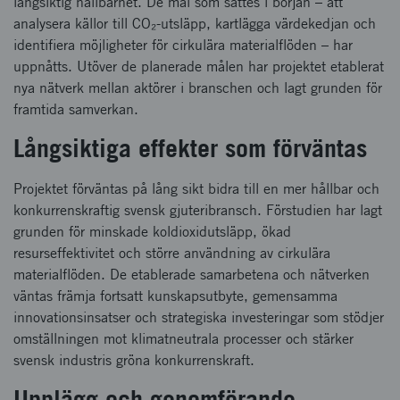
långsiktig hållbarhet. De mål som sattes i början – att
analysera källor till CO₂-utsläpp, kartlägga värdekedjan och
identifiera möjligheter för cirkulära materialflöden – har
uppnåtts. Utöver de planerade målen har projektet etablerat
nya nätverk mellan aktörer i branschen och lagt grunden för
framtida samverkan.
Långsiktiga effekter som förväntas
Projektet förväntas på lång sikt bidra till en mer hållbar och
konkurrenskraftig svensk gjuteribransch. Förstudien har lagt
grunden för minskade koldioxidutsläpp, ökad
resurseffektivitet och större användning av cirkulära
materialflöden. De etablerade samarbetena och nätverken
väntas främja fortsatt kunskapsutbyte, gemensamma
innovationsinsatser och strategiska investeringar som stödjer
omställningen mot klimatneutrala processer och stärker
svensk industris gröna konkurrenskraft.
Upplägg och genomförande