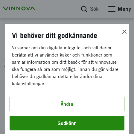
Sök
Meny
Projektdatabas
Vi behöver ditt godkännande
Rörlighetspilot Kalmar:
Vi värnar om din digitala integritet och vill därför
Affärsutveckling för Hållbar
berätta att vi använder kakor och funktioner som
samlar information om ditt besök för att vinnova.se
tillväxt
ska fungera så bra som möjligt. Innan du går vidare
behöver du godkänna detta eller ändra dina
kakinställningar.
Diarienummer
2003-00248
Ändra
Koordinator
Högskolan i Kalmar
-
Institutionen för teknik
(Ingenjörshögskolan)
Godkänn
Bidrag från Vinnova