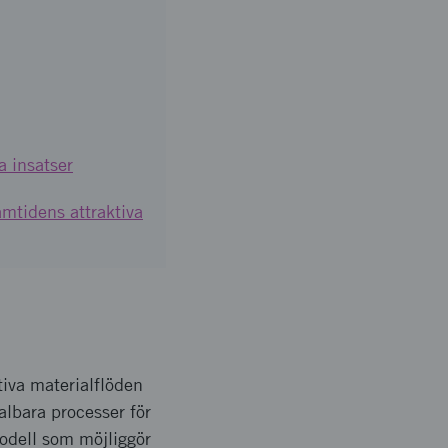
 insatser
amtidens attraktiva
tiva materialflöden
albara processer för
modell som möjliggör