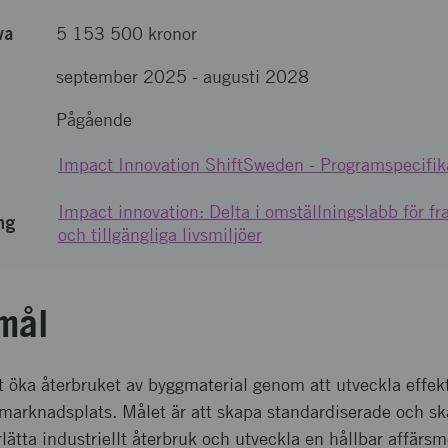
va
5 153 500 kronor
september 2025
-
augusti 2028
Pågående
Impact Innovation ShiftSweden - Programspecifika
Impact innovation: Delta i omställningslabb för fr
ng
och tillgängliga livsmiljöer
mål
 att öka återbruket av byggmaterial genom att utveckla effek
marknadsplats. Målet är att skapa standardiserade och sk
lätta industriellt återbruk och utveckla en hållbar affärs