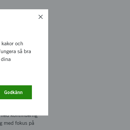
ialflöden och en
r kakor och
inskad
fungera så bra
rsmodell och ett
 dina
Godkänn
al utvecklingsarena.
inventering,
 med kontinuerlig
ng med fokus på