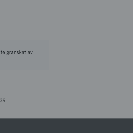
nte granskat av
239