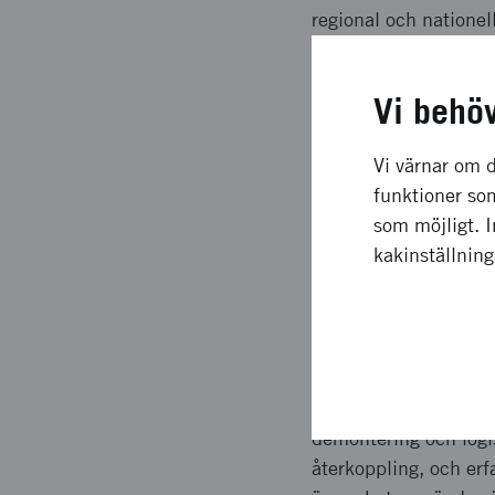
regional och nationel
Förväntade
Vi behö
Vi förväntar oss ökad
Vi värnar om d
prototyp av en använd
funktioner som
resursförbrukning, lä
som möjligt. 
systemperspektiv för 
kakinställnin
Planerat 
Projektet genomförs 
Fokus ligger initialt
demontering och logis
återkoppling, och er