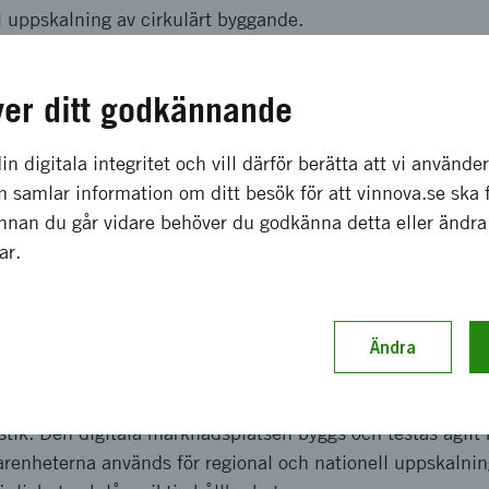
l uppskalning av cirkulärt byggande.
 effekter och resultat
ver ditt godkännande
 cirkulation av återbrukat byggmaterial, optimerade mater
in digitala integritet och vill därför berätta att vi använde
arvänlig digital marknadsplats. Projektet ska bidra till m
 samlar information om ditt besök för att vinnova.se ska 
gre klimatpåverkan samt främja en långsiktigt hållbar affä
Innan du går vidare behöver du godkänna detta eller ändra
cirkulärt byggande som kan skalas nationellt.
gar.
upplägg och genomförande
Ändra
i Dalarna med kommuner, akademi och företag som en lok
 på material som kan återbrukas direkt, samt processer för 
tik. Den digitala marknadsplatsen byggs och testas agilt
farenheterna används för regional och nationell uppskalni