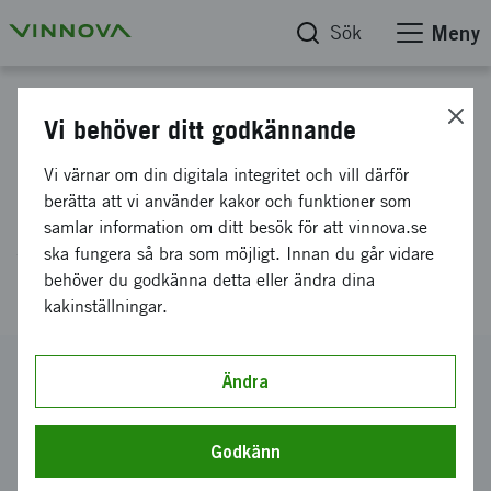
Sök
Meny
Projektdatabas
Vi behöver ditt godkännande
Resilient och resurseffektiv
Vi värnar om din digitala integritet och vill därför
additiv tillverkning av
berätta att vi använder kakor och funktioner som
samlar information om ditt besök för att vinnova.se
stora/avancerade produkter
ska fungera så bra som möjligt. Innan du går vidare
(RES2AM)
behöver du godkänna detta eller ändra dina
kakinställningar.
Diarienummer
Ändra
2025-04009
Koordinator
Godkänn
RISE Research Institutes of Sweden AB
-
RISE