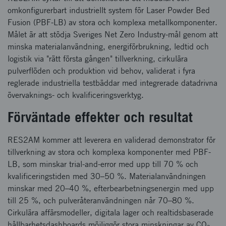
omkonfigurerbart industriellt system för Laser Powder Bed
Fusion (PBF-LB) av stora och komplexa metallkomponenter.
Målet är att stödja Sveriges Net Zero Industry-mål genom att
minska materialanvändning, energiförbrukning, ledtid och
logistik via "rätt första gången" tillverkning, cirkulära
pulverflöden och produktion vid behov, validerat i fyra
reglerade industriella testbäddar med integrerade datadrivna
övervaknings- och kvalificeringsverktyg.
Förväntade effekter och resultat
RES2AM kommer att leverera en validerad demonstrator för
tillverkning av stora och komplexa komponenter med PBF-
LB, som minskar trial-and-error med upp till 70 % och
kvalificeringstiden med 30–50 %. Materialanvändningen
minskar med 20–40 %, efterbearbetningsenergin med upp
till 25 %, och pulveråteranvändningen når 70–80 %.
Cirkulära affärsmodeller, digitala lager och realtidsbaserade
hållbarhetsdashboards möjliggör stora minskningar av CO₂,