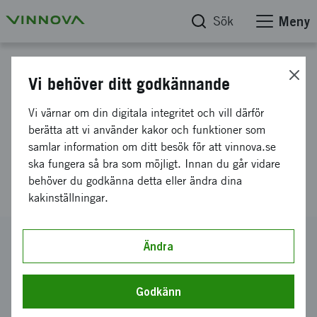
Sök
Meny
Projektdatabas
Vi behöver ditt godkännande
Resebidrag projektet Klinisk
Vi värnar om din digitala integritet och vill därför
utvärdering av icke-invasiv
berätta att vi använder kakor och funktioner som
samlar information om ditt besök för att vinnova.se
metod för utvärdering av
ska fungera så bra som möjligt. Innan du går vidare
hjärnskada
behöver du godkänna detta eller ändra dina
kakinställningar.
Diarienummer
Ändra
2013-00536
Koordinator
Godkänn
HERMES MEDICAL SOLUTIONS AKTIEBOLAG