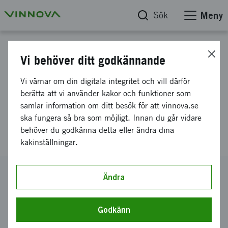
Sök
Meny
Projektdatabas
Vi behöver ditt godkännande
Resebidrag Health and
Vi värnar om din digitala integritet och vill därför
Innovation Thought Leader
berätta att vi använder kakor och funktioner som
samlar information om ditt besök för att vinnova.se
Delegation, Singapore den 19-
ska fungera så bra som möjligt. Innan du går vidare
21 november 2024
behöver du godkänna detta eller ändra dina
kakinställningar.
Diarienummer
Ändra
2024-03715
Koordinator
Godkänn
NEOGAP Therapeutics AB