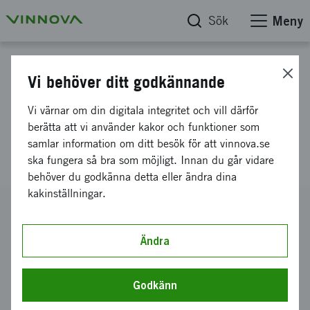
Sök
Meny
Projektdatabas
Vi behöver ditt godkännande
Resebidrag (2024) USA,
Vi värnar om din digitala integritet och vill därför
Quantum World Congress, 9-11
berätta att vi använder kakor och funktioner som
samlar information om ditt besök för att vinnova.se
september
ska fungera så bra som möjligt. Innan du går vidare
behöver du godkänna detta eller ändra dina
kakinställningar.
Diarienummer
2024-02740
Ändra
Koordinator
QET Sweden AB
Godkänn
Bidrag från Vinnova
24 332 kronor