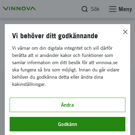
Sök
Meny
Projektdatabas
Vi behöver ditt godkännande
Resebidrag 2023, Brasilien,
Vi värnar om din digitala integritet och vill därför
Sao Paulo/Ignite, v47
berätta att vi använder kakor och funktioner som
samlar information om ditt besök för att vinnova.se
ska fungera så bra som möjligt. Innan du går vidare
behöver du godkänna detta eller ändra dina
Diarienummer
kakinställningar.
2023-03549
Koordinator
Clearwell Europe AB
Ändra
Bidrag från Vinnova
25 000 kronor
Godkänn
Projektets löptid