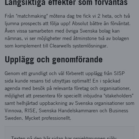
Långsiktiga effekter som förväntas
Från "matchmaking" mötena dag tre fick vi 2 heta, och två
ljumna prospects att följa upp! Absolut bättre än förväntat.
Även vissa samarbeten med övriga Svenska bolag kan
nämnas, vi ser möjligheter med åtminstone två av bolagen
som komplement till Clearwells systemlösningar.
Upplägg och genomförande
Genom ett grundligt och väl förberett upplägg från SISP
sida kunde resans tid utnyttjas optimalt! En i späckad
agenda med besök på relevanta företag och organisationer,
möjlighet att presentera för speciellt inbjudna "stakeholders"
samt helhjärtad uppbackning av Svenska organisationer som
Vinnova, RISE, Svenska Handelskammaren och Business
Sweden. Mycket professionellt.
Texten på den här sidan har projektgruppen själv