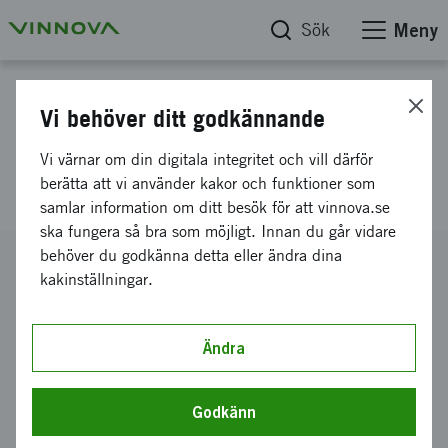
Sök
Meny
Projektdatabas
Vi behöver ditt godkännande
Recypa, E! 2806, bidrag mot
Vi värnar om din digitala integritet och vill därför
royalty
berätta att vi använder kakor och funktioner som
samlar information om ditt besök för att vinnova.se
ska fungera så bra som möjligt. Innan du går vidare
behöver du godkänna detta eller ändra dina
Diarienummer
kakinställningar.
2003-00708
Koordinator
Harald Björkgren Aktiebolag
Ändra
-
Harald Björkgren Aktiebolag
Bidrag från Vinnova
144 400 kronor
Godkänn
Projektets löptid