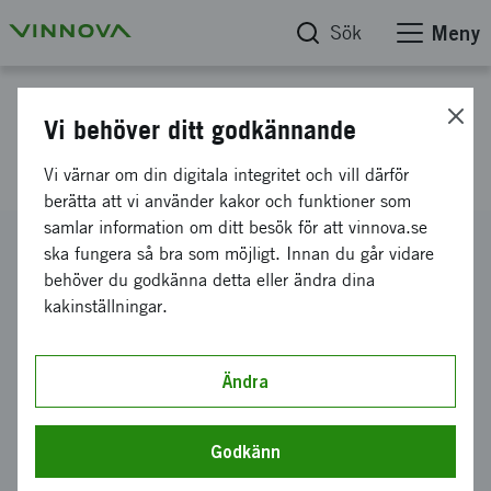
Sök
Meny
Projektdatabas
Vi behöver ditt godkännande
Q!C förberedelsebidrag
Vi värnar om din digitala integritet och vill därför
berätta att vi använder kakor och funktioner som
samlar information om ditt besök för att vinnova.se
Diarienummer
ska fungera så bra som möjligt. Innan du går vidare
2026-01294
behöver du godkänna detta eller ändra dina
kakinställningar.
Koordinator
Project Management in Research Rosqvist & Widforss AB
Bidrag från Vinnova
Ändra
300 000 kronor
Projektets löptid
Godkänn
maj 2026
-
april 2027