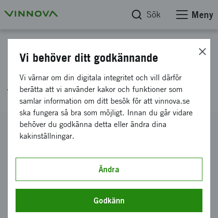
Sök
Meny
Projektdatabas
Vi behöver ditt godkännande
Plattform för hållbar
Vi värnar om din digitala integritet och vill därför
fastighetsförvaltning
berätta att vi använder kakor och funktioner som
samlar information om ditt besök för att vinnova.se
ska fungera så bra som möjligt. Innan du går vidare
behöver du godkänna detta eller ändra dina
Diarienummer
kakinställningar.
2018-05064
Koordinator
iBinder AB
Ändra
Bidrag från Vinnova
1 920 000 kronor
Godkänn
Projektets löptid