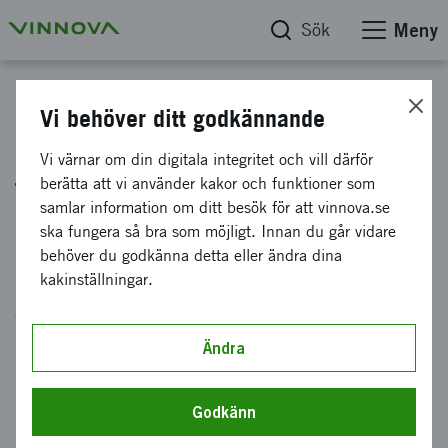
Sök
Meny
Projektdatabas
Vi behöver ditt godkännande
PlasmaScale: Ekonomisk
Vi värnar om din digitala integritet och vill därför
förstudie för
berätta att vi använder kakor och funktioner som
samlar information om ditt besök för att vinnova.se
demonstrationsanläggning av
ska fungera så bra som möjligt. Innan du går vidare
plasma-reaktivering av
behöver du godkänna detta eller ändra dina
kakinställningar.
granulerat aktivt kol
Ändra
Diarienummer
2025-03721
Godkänn
Koordinator