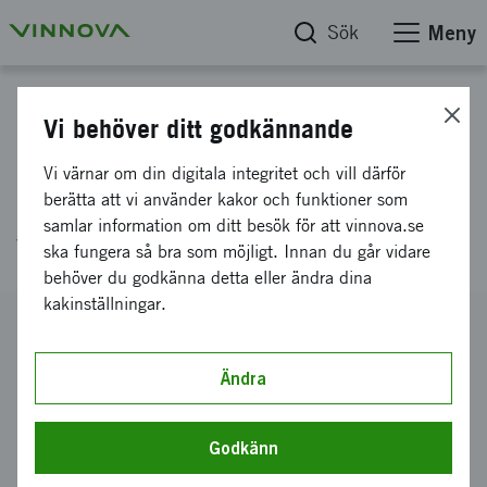
Sök
Meny
Projektdatabas
Vi behöver ditt godkännande
Planeringsbidrag till Living
Vi värnar om din digitala integritet och vill därför
labs om invasiva främmande
berätta att vi använder kakor och funktioner som
samlar information om ditt besök för att vinnova.se
växter
ska fungera så bra som möjligt. Innan du går vidare
behöver du godkänna detta eller ändra dina
kakinställningar.
Diarienummer
2026-01295
Ändra
Koordinator
RISE Research Institutes of Sweden AB
-
Jordbruk och
livsmedel
Godkänn
Bidrag från Vinnova