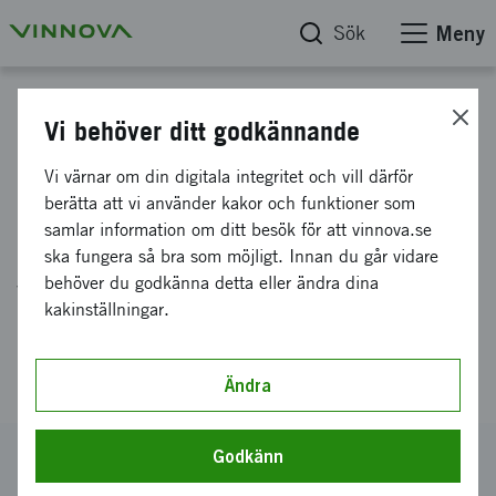
Sök
Meny
Projektdatabas
Vi behöver ditt godkännande
Planering av pragmatisk
Vi värnar om din digitala integritet och vill därför
klinisk prövning för
berätta att vi använder kakor och funktioner som
samlar information om ditt besök för att vinnova.se
individanpassad immunterapi
ska fungera så bra som möjligt. Innan du går vidare
vid svårbehandlad cancer inom
behöver du godkänna detta eller ändra dina
kakinställningar.
ramen för HORIZON Europe-
projektet
Ändra
Diarienummer
Godkänn
2026-01188