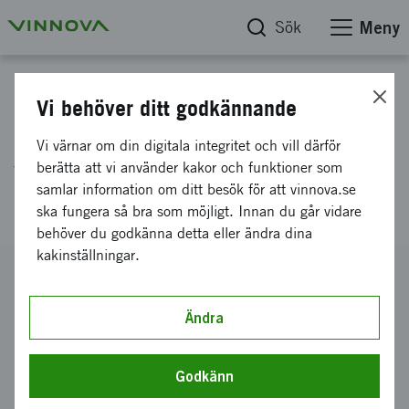
Sök
Meny
Projektdatabas
Vi behöver ditt godkännande
Pinexo - Användarvänligt
Vi värnar om din digitala integritet och vill därför
verktyg för energibesparing
berätta att vi använder kakor och funktioner som
samlar information om ditt besök för att vinnova.se
inom processindustri
ska fungera så bra som möjligt. Innan du går vidare
behöver du godkänna detta eller ändra dina
kakinställningar.
Diarienummer
2012-03312
Ändra
Koordinator
Encubator AB
Godkänn
Bidrag från Vinnova
612 386 kronor