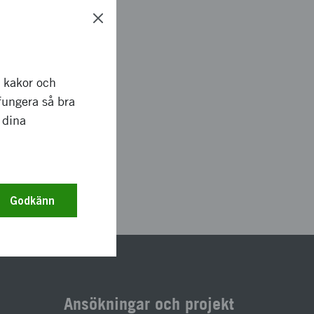
r kakor och
fungera så bra
 dina
35
Godkänn
Ansökningar och projekt