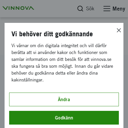
Sök
Meny
Projektdatabas
Vi behöver ditt godkännande
No More Boots AB
Vi värnar om din digitala integritet och vill därför
berätta att vi använder kakor och funktioner som
samlar information om ditt besök för att vinnova.se
Diarienummer
ska fungera så bra som möjligt. Innan du går vidare
2015-05234
behöver du godkänna detta eller ändra dina
kakinställningar.
Koordinator
No More Boots AB
Bidrag från Vinnova
Ändra
500 000 kronor
Projektets löptid
Godkänn
januari 2016
-
mars 2017