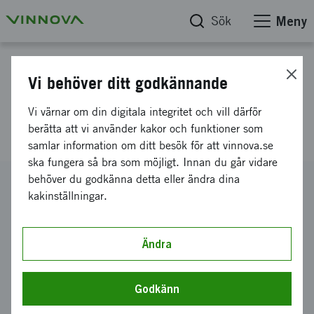
Sök
Meny
Projektdatabas
Vi behöver ditt godkännande
Nästa-Generations Syntetiska
Vi värnar om din digitala integritet och vill därför
Gener
berätta att vi använder kakor och funktioner som
samlar information om ditt besök för att vinnova.se
ska fungera så bra som möjligt. Innan du går vidare
behöver du godkänna detta eller ändra dina
Diarienummer
kakinställningar.
2024-03813
Koordinator
Stockholms universitet
-
Stockholms universitet Inst f
Ändra
biokemi & biofysik (DBB)
Bidrag från Vinnova
Godkänn
959 000 kronor