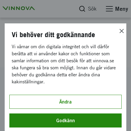
Sök
Meny
Projektdatabas
Vi behöver ditt godkännande
Motion Display Scandinavia AB
Vi värnar om din digitala integritet och vill därför
- GAP 2016
berätta att vi använder kakor och funktioner som
samlar information om ditt besök för att vinnova.se
ska fungera så bra som möjligt. Innan du går vidare
behöver du godkänna detta eller ändra dina
Diarienummer
kakinställningar.
2016-02869
Koordinator
MOTION DISPLAY SCANDINAVIA AB
Ändra
Bidrag från Vinnova
120 000 kronor
Godkänn
Projektets löptid