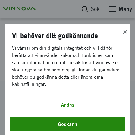
Sök
Meny
Projektdatabas
Vi behöver ditt godkännande
Mot stabila och mycket
Vi värnar om din digitala integritet och vill därför
effektiva Perovskite vita
berätta att vi använder kakor och funktioner som
samlar information om ditt besök för att vinnova.se
ljusdioder
ska fungera så bra som möjligt. Innan du går vidare
behöver du godkänna detta eller ändra dina
kakinställningar.
Diarienummer
2020-05216
Ändra
Koordinator
Linköpings universitet
Godkänn
Bidrag från Vinnova
2 038 560 kronor