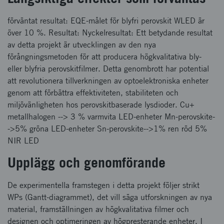
förväntat resultat: EQE-målet för blyfri perovskit WLED är
över 10 %. Resultat: Nyckelresultat: Ett betydande resultat
av detta projekt är utvecklingen av den nya
förångningsmetoden för att producera högkvalitativa bly-
eller blyfria perovskitfilmer. Detta genombrott har potential
att revolutionera tillverkningen av optoelektroniska enheter
genom att förbättra effektiviteten, stabiliteten och
miljövänligheten hos perovskitbaserade lysdioder. Cu+
metallhalogen --> 3 % varmvita LED-enheter Mn-perovskite-
->5% gröna LED-enheter Sn-perovskite-->1% ren röd 5%
NIR LED
Upplägg och genomförande
De experimentella framstegen i detta projekt följer strikt
WPs (Gantt-diagrammet), det vill säga utforskningen av nya
material, framställningen av högkvalitativa filmer och
designen och optimeringen av högpresterande enheter. I