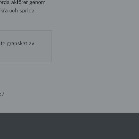
rörda aktörer genom
nkra och sprida
nte granskat av
57