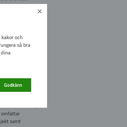
r kakor och
fånga, förstå och
fungera så bra
er satsningar ger
 dina
e samverkan mellan
 lösningar, styrformer
Godkänn
r att identifiera,
 omfattar
jekt samt