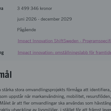
va
3 499 346 kronor
juni 2026
-
december 2029
Pågående
Impact Innovation ShiftSweden - Programspecifi
ng
Impact innovation: omställningslabb för framtide
mål
tärka stora omvandlingsprojekts förmåga att identifiera,
som uppstår när markanvändning, mobilitet, resursflöden,
 Målet är att fler omvandlingar ska användas som hävstäng
raktiv utveckling av livsmiljöer, i stället för att främst lev