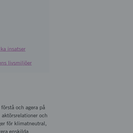
ka insatser
ns livsmiljöer
 förstå och agera på
 aktörsrelationer och
er för klimatneutral,
erera enskilda