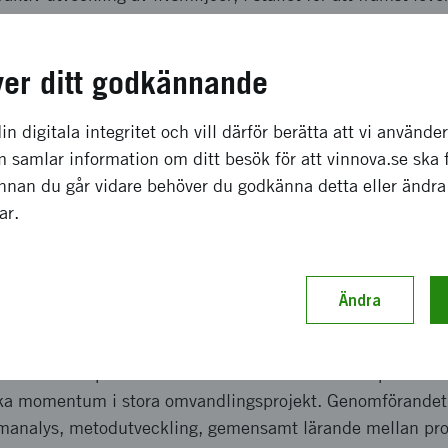
 effekter och resultat
ver ditt godkännande
in digitala integritet och vill därför berätta att vi använde
 metoder, arbetssätt och lärdomar som gör det lättare att 
 samlar information om ditt besök för att vinnova.se ska 
stora omvandlingsprojekt. Resultaten ska bidra till att fl
Innan du går vidare behöver du godkänna detta eller ändra
er, såsom ökad cirkularitet, minskat bilberoende, starkar
gar.
rutsättningar att utveckla, förankra och skala upp hållbara
ellt samt skapa långsiktigt värdeskapande över tid.
upplägg och genomförande
Ändra
 i fem arbetspaket som tillsammans etablerar en process fö
rka momentum i stora omvandlingsprojekt. Genomförandet
emanalys, metodutveckling, gemensamt lärande mellan pro