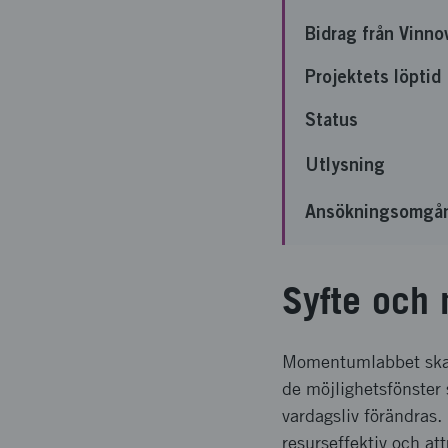
Bidrag från Vinno
Projektets löptid
Status
Utlysning
Ansökningsomgå
Syfte och 
Momentumlabbet ska s
de möjlighetsfönster 
vardagsliv förändras.
resurseffektiv och att