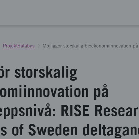
Projektdatabas
r storskalig
omiinnovation på
eppsnivå: RISE Resea
tes of Sweden deltagan