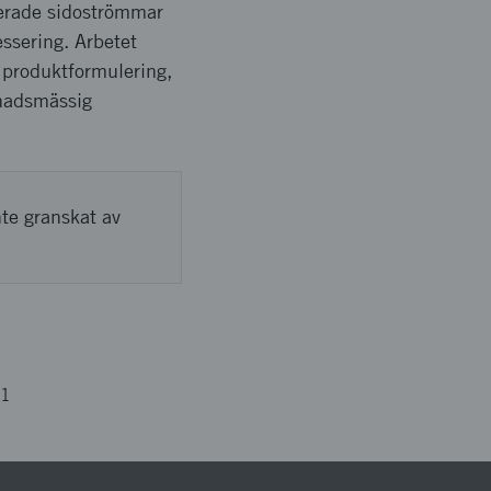
serade sidoströmmar
ssering. Arbetet
, produktformulering,
knadsmässig
nte granskat av
31