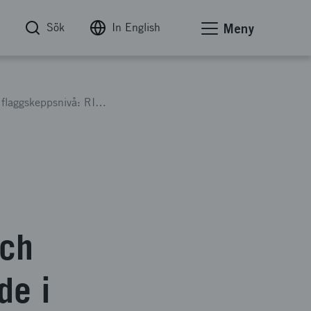
Sök
In English
Meny
Möjliggör storskalig bioekonomiinnovation på flaggskeppsnivå: RISE Research Institutes of Sweden deltagande i CBE-JU IAFlag-04
rch
de i