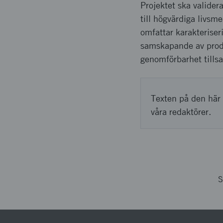
Projektet ska valide
till högvärdiga livs
omfattar karakteriser
samskapande av prod
genomförbarhet tills
Texten på den här 
våra redaktörer.
S