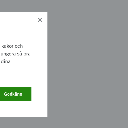
ägar för
tt stärka innovation
esilienta
r kakor och
fungera så bra
 dina
mejeribaserade
resurseffektivitet,
om cirkulär bioekonomi
Godkänn