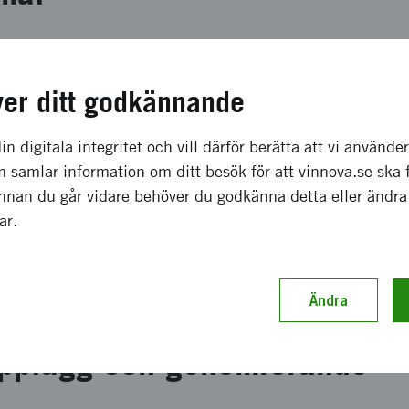
t syftar till att utveckla skalbara och hållbara förädlingsv
römmar till högvärdiga livsmedelsingredienser. Målet är a
ver ditt godkännande
omi, förbättra resurseffektiviteten och stödja framtidens r
om industriellt relevanta bioprocesslösningar.
in digitala integritet och vill därför berätta att vi använde
 effekter och resultat
 samlar information om ditt besök för att vinnova.se ska 
Innan du går vidare behöver du godkänna detta eller ändra
gar.
nkluderar skalbara bioprocesslösningar för att omvandla 
värdiga livsmedelsingredienser, vilket möjliggör förbättrad 
roduktformuleringar samt nya industriella möjligheter in
Ändra
elssystem.
upplägg och genomförande