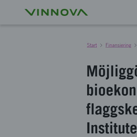
Start
Finansiering
Möjliggö
bioekon
flaggsk
Institu