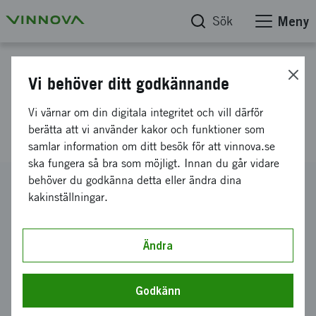
Sök
Meny
Projektdatabas
Vi behöver ditt godkännande
Mining with Nature - Vägen
Vi värnar om din digitala integritet och vill därför
mot målet !
berätta att vi använder kakor och funktioner som
samlar information om ditt besök för att vinnova.se
ska fungera så bra som möjligt. Innan du går vidare
behöver du godkänna detta eller ändra dina
Diarienummer
kakinställningar.
2021-04237
Koordinator
Boliden Mineral AB
Ändra
Bidrag från Vinnova
700 000 kronor
Godkänn
Projektets löptid