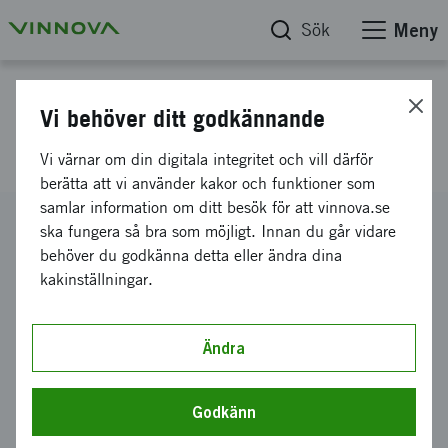
Sök
Meny
Projektdatabas
Vi behöver ditt godkännande
Materialåtervinning av plast
Vi värnar om din digitala integritet och vill därför
berätta att vi använder kakor och funktioner som
samlar information om ditt besök för att vinnova.se
Diarienummer
ska fungera så bra som möjligt. Innan du går vidare
2014-05352
behöver du godkänna detta eller ändra dina
kakinställningar.
Koordinator
Swerea IVF AB
-
Avdelningen för textil och plast
Bidrag från Vinnova
Ändra
2 000 000 kronor
Projektets löptid
Godkänn
december 2014
-
december 2017