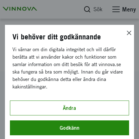
Sök
Meny
Projektdatabas
Vi behöver ditt godkännande
Lärprocesser för klimatkrav
Vi värnar om din digitala integritet och vill därför
inom Trafikverket
berätta att vi använder kakor och funktioner som
samlar information om ditt besök för att vinnova.se
ska fungera så bra som möjligt. Innan du går vidare
behöver du godkänna detta eller ändra dina
Diarienummer
kakinställningar.
2024-01032
Koordinator
WSP Sverige AB
Ändra
Bidrag från Vinnova
250 000 kronor
Godkänn
Projektets löptid