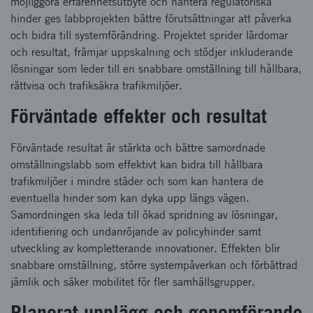
möjliggöra erfarenhetsutbyte och hantera regulatoriska
hinder ges labbprojekten bättre förutsättningar att påverka
och bidra till systemförändring. Projektet sprider lärdomar
och resultat, främjar uppskalning och stödjer inkluderande
lösningar som leder till en snabbare omställning till hållbara,
rättvisa och trafiksäkra trafikmiljöer.
Förväntade effekter och resultat
Förväntade resultat är stärkta och bättre samordnade
omställningslabb som effektivt kan bidra till hållbara
trafikmiljöer i mindre städer och som kan hantera de
eventuella hinder som kan dyka upp längs vägen.
Samordningen ska leda till ökad spridning av lösningar,
identifiering och undanröjande av policyhinder samt
utveckling av kompletterande innovationer. Effekten blir
snabbare omställning, större systempåverkan och förbättrad
jämlik och säker mobilitet för fler samhällsgrupper.
Planerat upplägg och genomförande