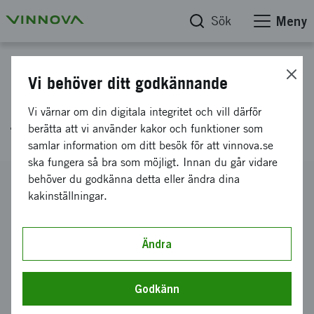
Sök
Meny
Projektdatabas
Vi behöver ditt godkännande
Labbsamordning lokal
Vi värnar om din digitala integritet och vill därför
trafikomställning
berätta att vi använder kakor och funktioner som
samlar information om ditt besök för att vinnova.se
ska fungera så bra som möjligt. Innan du går vidare
behöver du godkänna detta eller ändra dina
Diarienummer
kakinställningar.
2025-01625
Koordinator
Sustainable Innovation i Sverige AB
Ändra
Bidrag från Vinnova
3 500 000 kronor
Godkänn
Projektets löptid