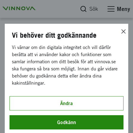
Sök
Meny
Projektdatabas
Vi behöver ditt godkännande
Kvalitetssäkring av OECD-
Vi värnar om din digitala integritet och vill därför
studie om renovering av
berätta att vi använder kakor och funktioner som
samlar information om ditt besök för att vinnova.se
miljonprogrammet
ska fungera så bra som möjligt. Innan du går vidare
behöver du godkänna detta eller ändra dina
kakinställningar.
Diarienummer
2014-01341
Ändra
Koordinator
KUNGLIGA TEKNISKA HÖGSKOLAN
-
Arkitekturskolan
Godkänn
Bidrag från Vinnova
67 580 kronor