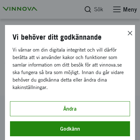
Sök
Meny
Projektdatabas
Vi behöver ditt godkännande
Katalytisk reduktion av CO2
Vi värnar om din digitala integritet och vill därför
gas till fast kol - mot
berätta att vi använder kakor och funktioner som
samlar information om ditt besök för att vinnova.se
emissionsfri ståltillverkning
ska fungera så bra som möjligt. Innan du går vidare
(CatCO2)
behöver du godkänna detta eller ändra dina
kakinställningar.
Diarienummer
Ändra
2024-02705
Koordinator
Godkänn
Polestar Performance AB