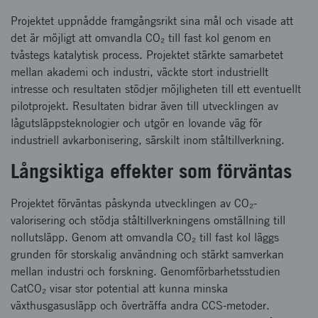
Projektet uppnådde framgångsrikt sina mål och visade att
det är möjligt att omvandla CO₂ till fast kol genom en
tvåstegs katalytisk process. Projektet stärkte samarbetet
mellan akademi och industri, väckte stort industriellt
intresse och resultaten stödjer möjligheten till ett eventuellt
pilotprojekt. Resultaten bidrar även till utvecklingen av
lågutsläppsteknologier och utgör en lovande väg för
industriell avkarbonisering, särskilt inom ståltillverkning.
Långsiktiga effekter som förväntas
Projektet förväntas påskynda utvecklingen av CO₂-
valorisering och stödja ståltillverkningens omställning till
nollutsläpp. Genom att omvandla CO₂ till fast kol läggs
grunden för storskalig användning och stärkt samverkan
mellan industri och forskning. Genomförbarhetsstudien
CatCO₂ visar stor potential att kunna minska
växthusgasusläpp och överträffa andra CCS-metoder.