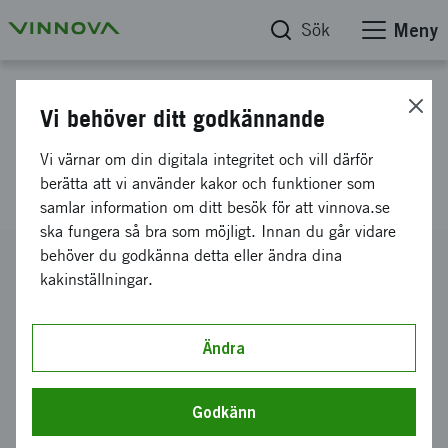
Sök
Meny
Projektdatabas
Vi behöver ditt godkännande
Innovativt hjälpmedel vid
Vi värnar om din digitala integritet och vill därför
inkontinens
berätta att vi använder kakor och funktioner som
samlar information om ditt besök för att vinnova.se
ska fungera så bra som möjligt. Innan du går vidare
behöver du godkänna detta eller ändra dina
Diarienummer
kakinställningar.
2016-01339
Koordinator
DeoDoc AB
Ändra
Bidrag från Vinnova
500 000 kronor
Godkänn
Projektets löptid