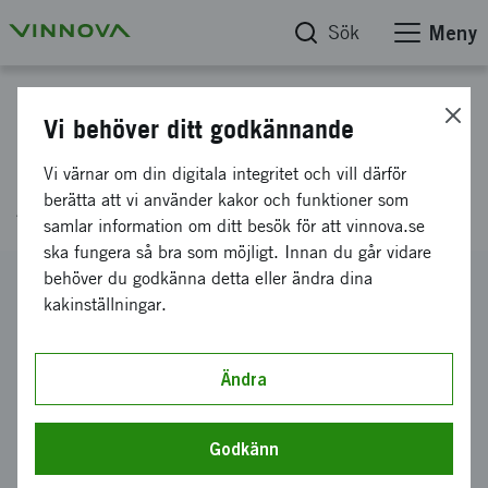
Sök
Meny
Projektdatabas
Vi behöver ditt godkännande
IMNC Dübensdorf´ OpiFlex
Vi värnar om din digitala integritet och vill därför
Automation AB
berätta att vi använder kakor och funktioner som
samlar information om ditt besök för att vinnova.se
ska fungera så bra som möjligt. Innan du går vidare
behöver du godkänna detta eller ändra dina
Diarienummer
kakinställningar.
2013-04438
Koordinator
OpiFlex Automation AB
Ändra
Bidrag från Vinnova
7 500 kronor
Godkänn
Projektets löptid