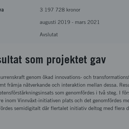
va
3 197 728 kronor
augusti 2019
-
mars 2021
Avslutat
sultat som projektet gav
kurrenskraft genom ökad innovations- och transformation
amt främja nätverkande och interaktion mellan dessa. Resu
ensförstärkningsinsats som genomfördes i två steg. I förs
e inom Vinnväxt-initiativen plats och det genomfördes me
des semidigitalt där flertalet initiativ deltog med flera d