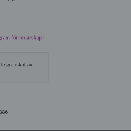
ram för ledarskap i
nte granskat av
2886