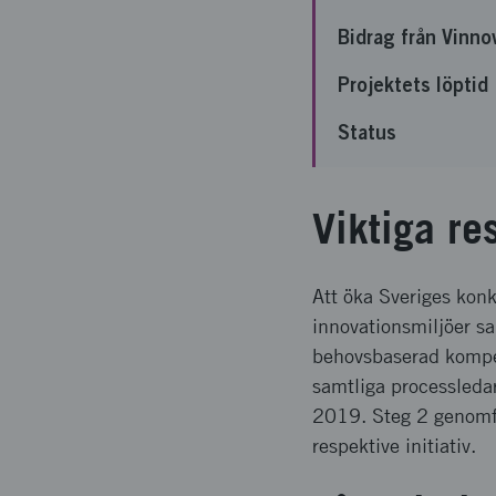
Bidrag från Vinno
Projektets löptid
Status
Viktiga re
Att öka Sveriges kon
innovationsmiljöer s
behovsbaserad kompet
samtliga processledar
2019. Steg 2 genomför
respektive initiativ.