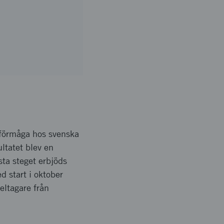
sförmåga hos svenska
ltatet blev en
ta steget erbjöds
d start i oktober
eltagare från