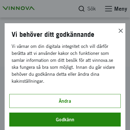
Sök
Meny
Projektdatabas
Vi behöver ditt godkännande
HoloMonitor M4, Nytt
Vi värnar om din digitala integritet och vill därför
instrument för cellräkning
berätta att vi använder kakor och funktioner som
samlar information om ditt besök för att vinnova.se
ska fungera så bra som möjligt. Innan du går vidare
behöver du godkänna detta eller ändra dina
Diarienummer
kakinställningar.
2011-01013
Koordinator
Phase Holographic Imaging PHI AB
Ändra
Bidrag från Vinnova
2 000 000 kronor
Godkänn
Projektets löptid