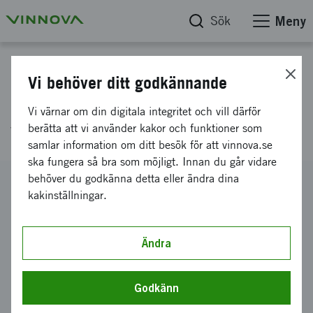
Sök
Meny
Projektdatabas
Vi behöver ditt godkännande
Högupplöst laserbaserad
Vi värnar om din digitala integritet och vill därför
vindmätning
berätta att vi använder kakor och funktioner som
samlar information om ditt besök för att vinnova.se
ska fungera så bra som möjligt. Innan du går vidare
behöver du godkänna detta eller ändra dina
Diarienummer
kakinställningar.
2012-02662
Koordinator
WindVector AB
Ändra
Bidrag från Vinnova
500 000 kronor
Godkänn
Projektets löptid