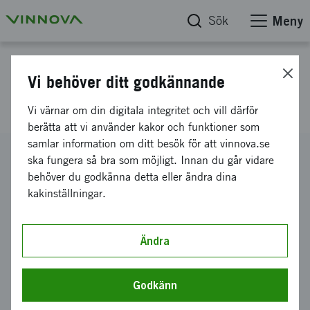
Sök
Meny
Projektdatabas
Vi behöver ditt godkännande
Hållbara och Attraktiva Städer
Vi värnar om din digitala integritet och vill därför
berätta att vi använder kakor och funktioner som
samlar information om ditt besök för att vinnova.se
Diarienummer
ska fungera så bra som möjligt. Innan du går vidare
2011-01337
behöver du godkänna detta eller ändra dina
kakinställningar.
Koordinator
CHALMERS TEKNISKA HÖGSKOLA AKTIEBOLAG
-
Institutionen för bygg- och miljöteknik
Ändra
Bidrag från Vinnova
3 000 000 kronor
Godkänn
Projektets löptid